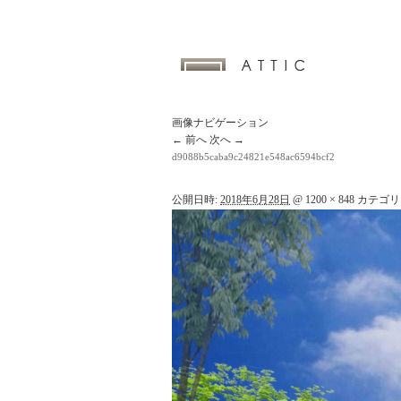
画像ナビゲーション
← 前へ
次へ →
d9088b5caba9c24821e548ac6594bcf2
公開日時:
2018年6月28日
@
1200 × 848
カテゴリ