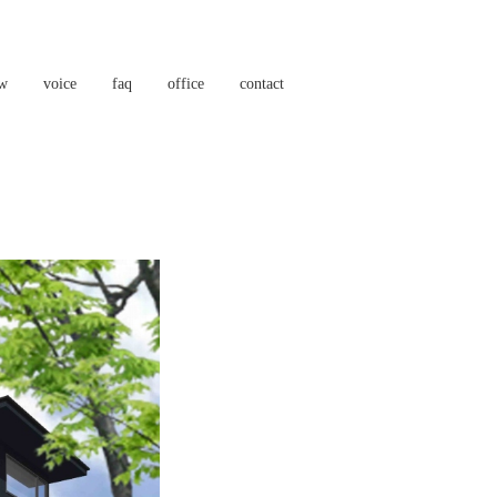
ow
voice
faq
office
contact