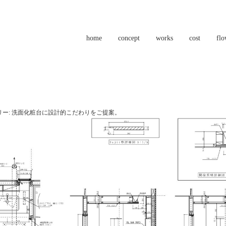
home
concept
works
cost
fl
ー:
洗面化粧台に設計的こだわりをご提案。