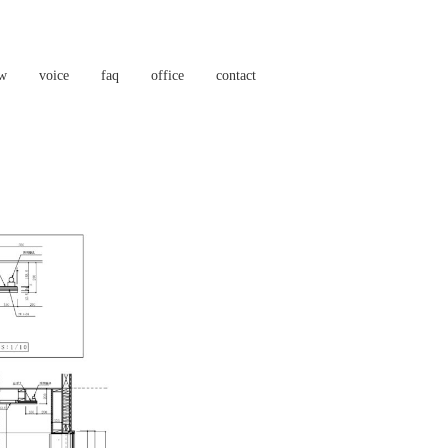
ow
voice
faq
office
contact