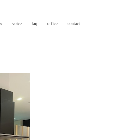
ow
voice
faq
office
contact