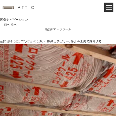
画像ナビゲーション
← 前へ
次へ →
断熱材ロックウール
公開日時:
2025年7月7日
@
2560 × 1920
カテゴリー:
暑さを工夫で乗り切る