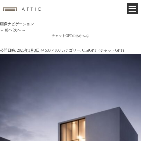
画像ナビゲーション
← 前へ
次へ →
チャットGPTのあかんな
公開日時:
2026年3月3日
@
533 × 800
カテゴリー:
ChatGPT（チャットGPT）