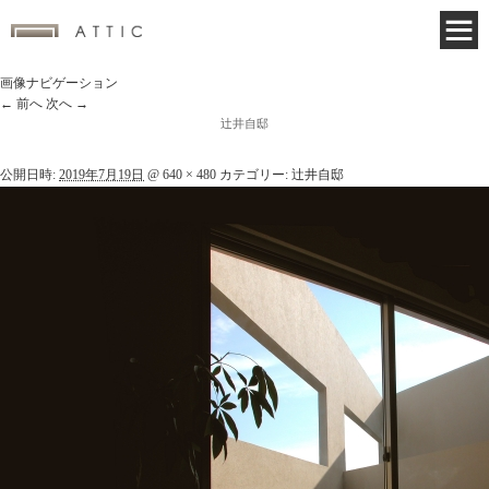
画像ナビゲーション
← 前へ
次へ →
辻井自邸
公開日時:
2019年7月19日
@
640 × 480
カテゴリー:
辻井自邸