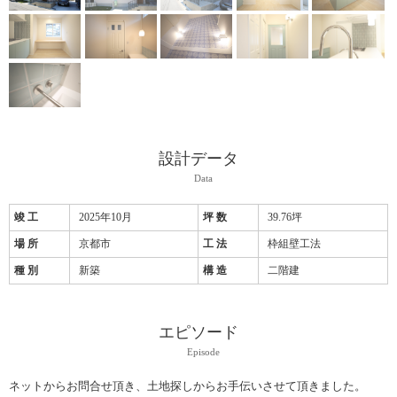
設計データ
Data
竣 工
2025年10月
坪 数
39.76坪
場 所
京都市
工 法
枠組壁工法
種 別
新築
構 造
二階建
エピソード
Episode
ネットからお問合せ頂き、土地探しからお手伝いさせて頂きました。