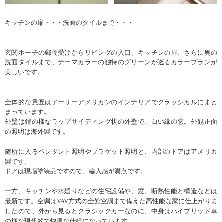
キッチンの扉・・・洗面のタイルまで・・・
玄関ポーチの郵便受けからリビングの入口、キッチンの扉、さらに奥の
洗面タイルまで、テーマカラーの独特のグリーンが巡るカラープランが
美しいです。
全体的な意匠はアーリーアメリカンのインテリアでクラッシカルにまと
まっています。
外壁は鎧の様なラップサイディング状の外壁で、白い縁の窓。外観正面
の照明は海外製です。
随所に入るペンダント照明やブラケット照明と、内部のドアはアメリカ
製です。
ドアは現場塗装品ですので、輸入感が満点です。
一方、キッチンや水廻りなどの住宅設備や、窓、断熱性能と構造などは
最新です。空調はVAV方式の全館空調まで備えた高性能な家に仕上がりま
したので、外から見るとクラシックカーなのに、中身はハイブリッド車
の様な現代的で快適な仕様になっています。