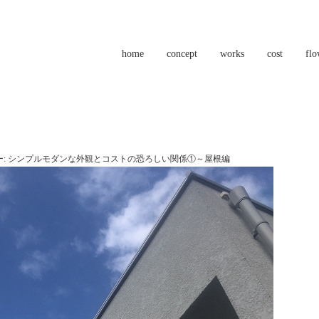
home
concept
works
cost
fl
:
シンプルモダンな外観とコストの恐ろしい関係①～屋根編