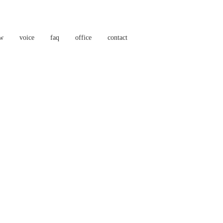
ow
voice
faq
office
contact