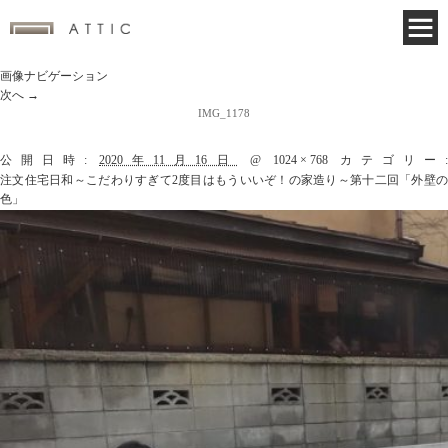
画像ナビゲーション
次へ →
IMG_1178
公開日時:
2020年11月16日
@
1024 × 768
カテゴリー
注文住宅日和～こだわりすぎて2度目はもういいぞ！の家造り～第十二回「外壁の
色」