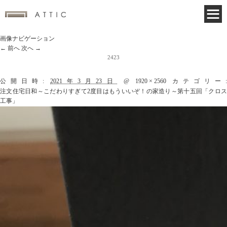
画像ナビゲーション
← 前へ
次へ →
2423
公開日時:
2021年3月23日
@
1920 × 2560
カテゴリー
注文住宅日和～こだわりすぎて2度目はもういいぞ！の家造り～第十五回「クロス
工事」