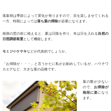
落葉樹は季節によって変化が有りますので、目を楽しませてくれる
一方、時期によっては
落ち葉の掃除
が必要になります。
南側の窓の前に植えると、夏は日陰を作り、冬は日を入れる
自然の
日照調節装置
として機能します。
モミジ
や
ケヤキ
などが代表的でしょうか。
「お掃除が・・・」と言うかたに私がお勧めしているが、ハウチワ
カエデなど、大きな葉の品種です。
葉の数が少ない
ので、
お掃除が
格段に楽
になり
ます。