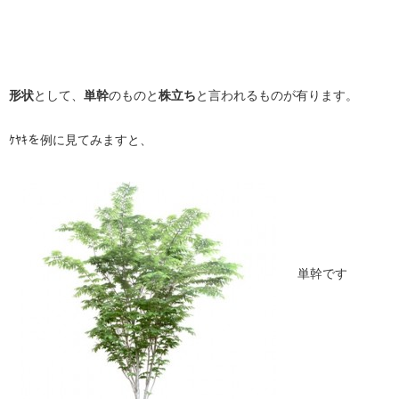
形状
として、
単幹
のものと
株立ち
と言われるものが有ります。
ｹﾔｷを例に見てみますと、
単幹です