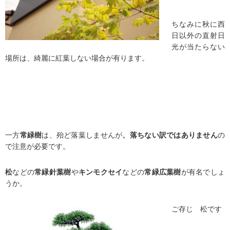
ちなみに秋に西
日以外の直射日
光が当たらない
場所は、綺麗に紅葉しない場合が有ります。
一方
常緑樹
は、殆ど落葉しませんが
、落ちない訳ではありません
の
で注意が必要です。
松
などの
常緑針葉樹
や
キンモクセイ
などの
常緑広葉樹
が有名でしょ
うか。
ご存じ 松です