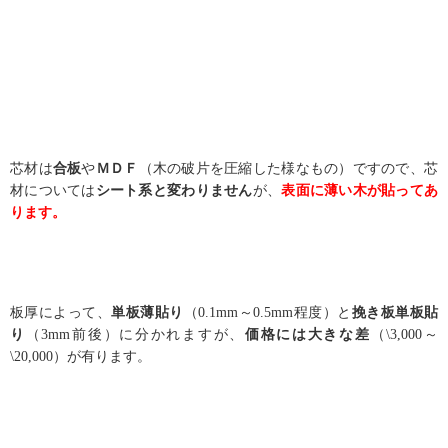
芯材は
合板
や
ＭＤＦ
（木の破片を圧縮した様なもの）ですので、芯
材については
シート系と変わりません
が、
表面に薄い木が貼ってあ
ります。
板厚によって、
単板薄貼り
（
0.1mm
～
0.5mm
程度）と
挽き板単板貼
り
（
3mm
前後）に分かれますが、
価格には大きな差
（
\3,000
～
\20,000
）が有ります。