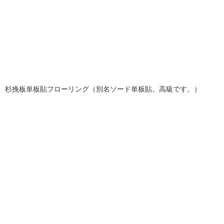
杉挽板単板貼フローリング（別名ソード単板貼。高級です。）