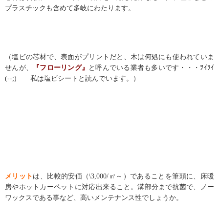
プラスチックも含めて多岐にわたります。
（塩ビの芯材で、表面がプリントだと、木は何処にも使われていま
せんが、
『フローリング』
と呼んでいる業者も多いです・・・ｦｲｦｲ
(--;) 私は塩ビシートと読んでいます。）
メリット
は、比較的安価（
\3,000/
㎡～）であることを筆頭に、床暖
房やホットカーペットに対応出来ること。溝部分まで抗菌で、ノー
ワックスである事など、高いメンテナンス性でしょうか。