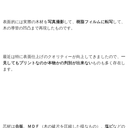
表面的には実際の木材を
写真撮影
して、
樹脂フィルムに転写
して、
木の導管の凹凸まで再現したものです。
最近は特に表面仕上げのクオリティーが向上してきましたので、
一
見してもプリントなのか本物かの判別が出来ない
ものも多く存在し
ます。
芯材は
合板
、
ＭＤＦ
（木の破片を圧縮した様なもの）、
塩ビ
などの