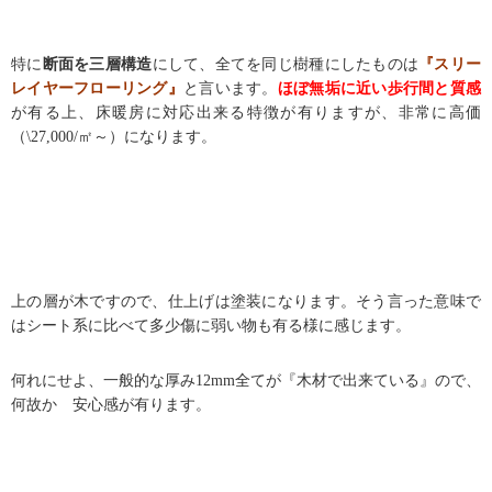
特に
断面を三層構造
にして、全てを同じ樹種にしたものは
『スリー
レイヤーフローリング』
と言います。
ほぼ無垢に近い歩行間と質感
が有る上、床暖房に対応出来る特徴が有りますが、非常に高価
（
\27,000/
㎡～）になります。
上の層が木ですので、仕上げは塗装になります。そう言った意味で
はシート系に比べて多少傷に弱い物も有る様に感じます。
何れにせよ、一般的な厚み
12mm
全てが『木材で出来ている』ので、
何故か 安心感が有ります。