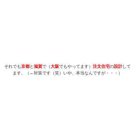
それでも
京都
と
滋賀
で（
大阪
でもやってます）
注文住宅
の
設計
して
ます。（←対策です（笑）いや、本当なんですが・・・）