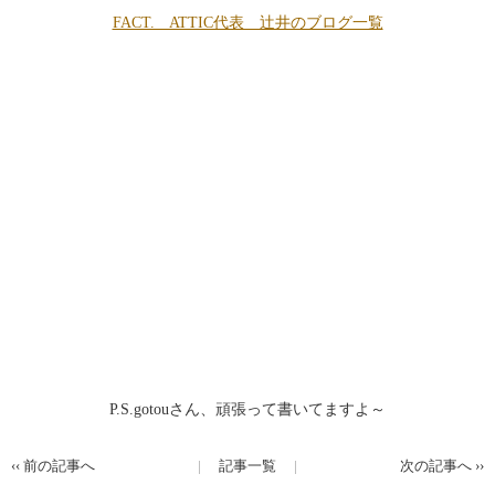
FACT. ATTIC代表 辻井のブログ一覧
P.S.gotouさん、頑張って書いてますよ～
‹‹
前の記事へ
記事一覧
次の記事へ
››