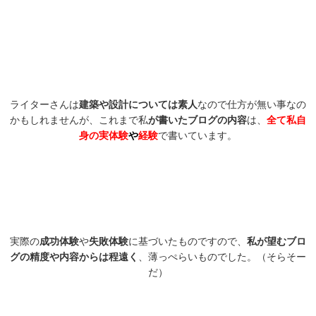
ライターさんは
建築や設計については素人
なので仕方が無い事なの
かもしれませんが、これまで私
が書いたブログの内容
は、
全て私自
身の実体験
や
経験
で書いています。
実際の
成功体験
や
失敗体験
に基づいたものですので、
私が望むブロ
グの精度や内容からは程遠く
、薄っぺらいものでした。（そらそー
だ）