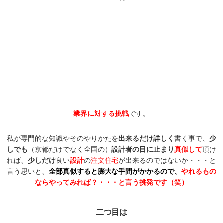
業界に対す
る挑戦
です。
私が専門的な知識やそのやりかたを
出来るだけ詳しく
書く事で、
少
しでも
（京都だけでなく全国の）
設計者の目に止まり
真似して
頂け
れば、
少しだけ
良い
設計
の
注文住宅
が出来るのではないか・・・と
言う思いと、
全部真似すると膨大な手間がかかるので、
やれるもの
ならやってみれば？・・・と言う挑発です（笑）
二つ目は