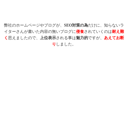
弊社のホームページやブログが、
SEO対策の為
だけに、知らないラ
イターさんが書いた内容の無いブログに
侵食
されていくのは
耐え難
く
思えましたので、
上位表示
される事は
魅力的
ですが、
あえてお断
り
しました。