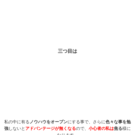
三つ目は
私の中に有る
ノウハウをオープン
にする事で、さらに
色々な事を勉
強
しないと
アドバンテージが無くなる
ので、
小心者の私は
焦る
様に