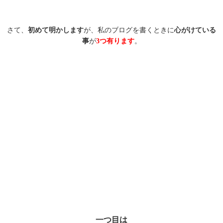
さて、
初めて明かします
が、私のブログを書くときに
心がけている
事
が
3つ有ります
。
一つ目は