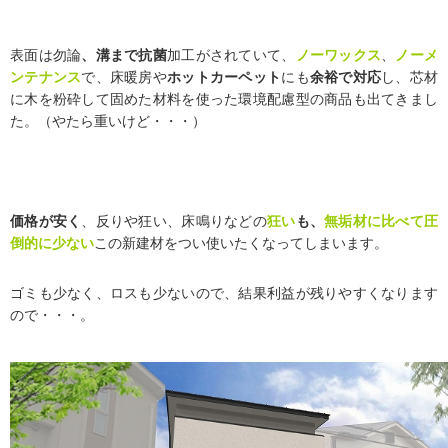
表面は勿論
、溝まで抗菌
加工がされていて、
ノーワックス
、
ノーメ
ンテナンス
で、床暖房や
ホットカーペット
にも
余裕で対応
し、芯材
に木を粉砕して固めた材料を使った環境配慮型の商品も出てきまし
た。（やたら重いけど・・・）
価格が安く
、反りや狂い、床鳴りなどの
狂い
も、
無垢材に比べて圧
倒的に少ない
この新建材をつい使いたくなってしまいます。
ゴミも少なく、ロスも少ないので、結果利益が残りやすくなります
ので・・・。