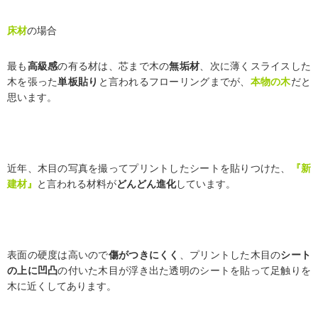
床材
の場合
最も
高級感
の有る材は、芯まで木の
無垢材
、次に薄くスライスした
木を張った
単板貼り
と言われるフローリングまでが、
本物の木
だと
思います。
近年、木目の写真を撮ってプリントしたシートを貼りつけた、
『新
建材』
と言われる材料が
どんどん進化
しています。
表面の硬度は高いので
傷がつきにくく
、プリントした木目の
シート
の上に凹凸
の付いた木目が浮き出た透明のシートを貼って足触りを
木に近くしてあります。