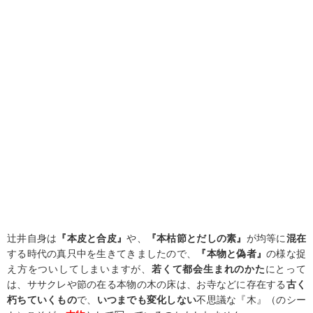
辻井自身は
『本皮と合皮』
や、
『本枯節とだしの素』
が均等に
混在
する時代の真只中を生きてきましたので、
『本物と偽者』
の様な捉
え方をついしてしまいますが、
若くて都会生まれのかた
にとって
は、ササクレや節の在る本物の木の床は、お寺などに存在する
古く
朽ちていくもの
で、
いつまでも変化しない
不思議な『木』（のシー