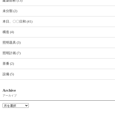
建築部材 (13)
未分類 (2)
本日、〇〇日和 (41)
構造 (4)
照明器具 (3)
照明計画 (7)
茶番 (2)
設備 (5)
Archive
アーカイブ