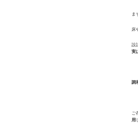
ま
床
設
実
調
ご
用