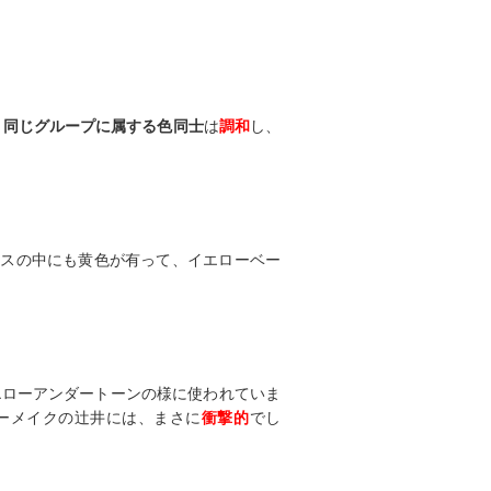
、
同じグループに属する色同士
は
調和
し、
ースの中にも黄色が有って、イエローベー
エローアンダートーンの様に使われていま
ーメイクの辻井には、まさに
衝撃的
でし