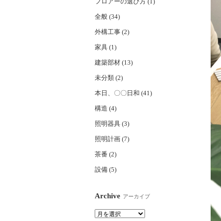
フロアーの選び方 (1)
全般 (34)
外構工事 (2)
家具 (1)
建築部材 (13)
未分類 (2)
本日、〇〇日和 (41)
構造 (4)
照明器具 (3)
照明計画 (7)
茶番 (2)
設備 (5)
Archive
アーカイブ