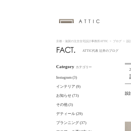
京都・滋賀の注文住宅設計事務所ATTIC
>
ブログ
>
設
ATTIC代表 辻井のブログ
Category
カテゴリー
2
Instagram (3)
インテリア (9)
設
お知らせ (73)
その他 (3)
デティール (29)
プランニング (37)