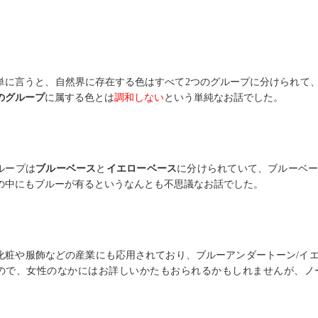
単に言うと、自然界に存在する色はすべて2つのグループに分けられて
のグループ
に属する色とは
調和しない
という単純なお話でした。
ループは
ブルーベース
と
イエローベース
に分けられていて、ブルーベ
の中にもブルーが有るというなんとも不思議なお話でした。
化粧や服飾などの産業にも応用されており、ブルーアンダートーン/イ
ので、女性のなかにはお詳しいかたもおられるかもしれませんが、ノ
。