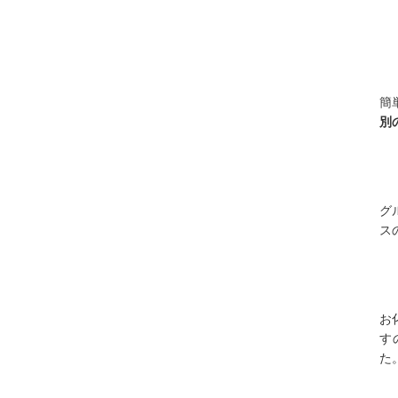
簡
別
グ
ス
お
す
た