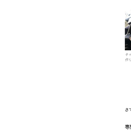
キ
作
さ
専