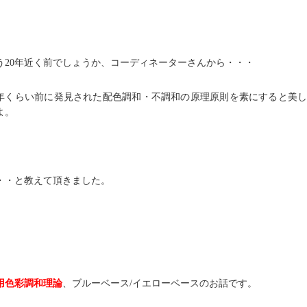
う20年近く前でしょうか、コーディネーターさんから・・・
0年くらい前に発見された配色調和・不調和の原理原則を素にすると美
よ。
・・と教えて頂きました。
用色彩調和理論
、ブルーベース/イエローベースのお話です。