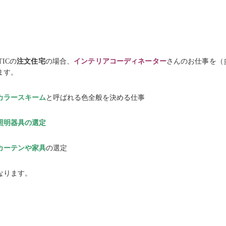
TICの
注文住宅
の場合、
インテリアコーディネーター
さんのお仕事を（
ます。
カラースキーム
と呼ばれる色全般を決める仕事
照明器具の選定
カーテンや家具
の選定
なります。