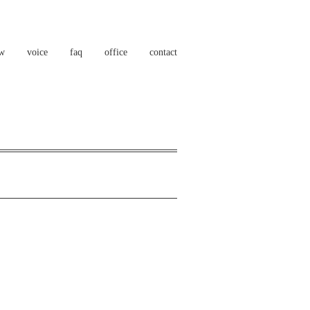
ow
voice
faq
office
contact