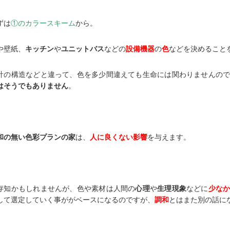
ずは
①のカラースキーム
から。
や壁紙、
キッチン
や
ユニットバス
などの
設備機器
の
色
などを決めること
計の構造などと違って、色を多少間違えても生命には関わりませんの
はそうでもありません
。
和の無い色彩プランの家
は、
人に良くない影響
を与えます。
存知かもしれませんが、色や素材は人間の
心理
や
生理現象
などに
少な
して選定していく事ががベースになるのですが、
調和
とはまた別の話に