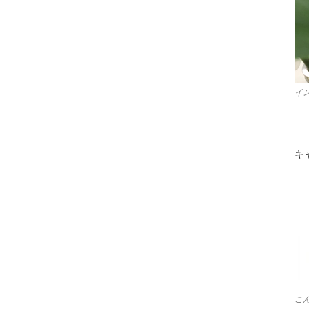
イ
キ
こ