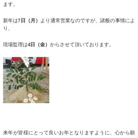
ます。
新年は
7日（月）
より通常営業なのですが、諸般の事情によ
り、
現場監理は
4日（金）
から
させて
頂いております。
来年が皆様にとって良いお年となりますように、心から願