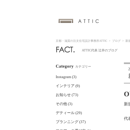
京都・滋賀の注文住宅設計事務所ATTIC
>
ブログ
>
新
ATTIC代表 辻井のブログ
Category
カテゴリー
2
Instagram (3)
インテリア (9)
O
お知らせ (73)
その他 (3)
新
デティール (29)
代
プランニング (37)