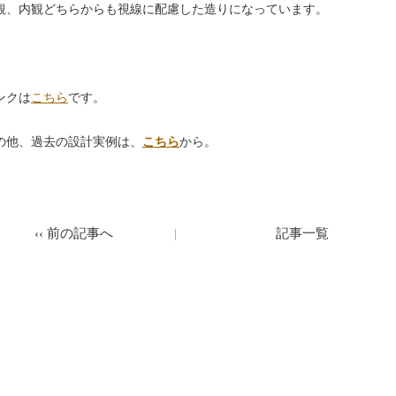
観、内観どちらからも視線に配慮した造りになっています。
ンクは
こちら
です。
の他、過去の設計実例は、
こちら
から。
‹‹
前の記事へ
記事一覧