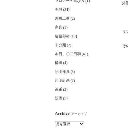
フロアーの選び方 (1)
外
全般 (34)
外構工事 (2)
家具 (1)
リ
建築部材 (13)
未分類 (2)
そ
本日、〇〇日和 (41)
構造 (4)
照明器具 (3)
照明計画 (7)
茶番 (2)
設備 (5)
Archive
アーカイブ