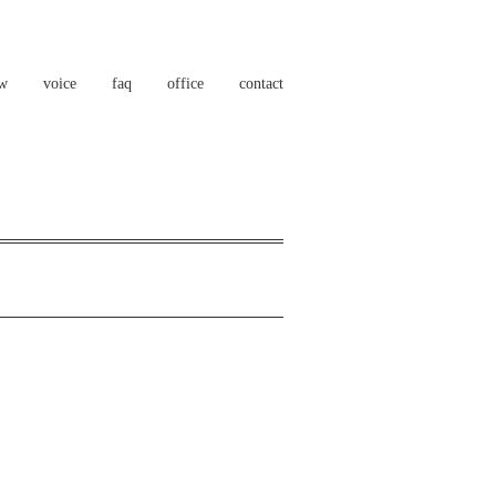
ow
voice
faq
office
contact