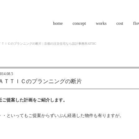
home
concept
works
cost
fl
ＴＴＩＣのプランニングの断片 | 京都の注文住宅なら設計事務所ATTIC
014.08.5
ＡＴＴＩＣのプランニングの断片
近ご提案した計画をご紹介します。
・・といってもご提案からずいぶん経過した物件も有りますが。