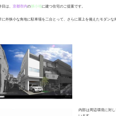
件目は、
京都市内
の
狭小地
に建つ住宅のご提案です。
常に外狭小な角地に駐車場を二台とって、さらに屋上を備えたモダンな
内部は周辺環境に対し
います。