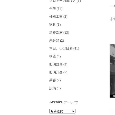
フロアーの選び方 (1)
一
全般 (34)
外構工事 (2)
非
家具 (1)
建築部材 (13)
未分類 (2)
本日、〇〇日和 (41)
構造 (4)
照明器具 (3)
照明計画 (7)
茶番 (2)
設備 (5)
Archive
アーカイブ