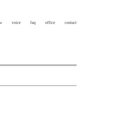
ow
voice
faq
office
contact