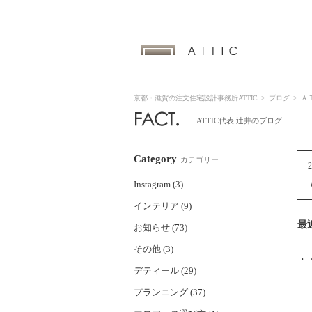
京都・滋賀の注文住宅設計事務所ATTIC
>
ブログ
>
Ａ
ATTIC代表 辻井のブログ
Category
カテゴリー
2
Instagram (3)
インテリア (9)
最
お知らせ (73)
その他 (3)
・
デティール (29)
プランニング (37)